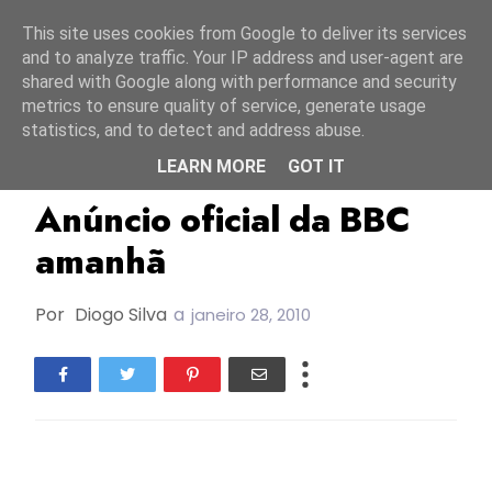
Início
6 agosto 2026
This site uses cookies from Google to deliver its services
and to analyze traffic. Your IP address and user-agent are
shared with Google along with performance and security
metrics to ensure quality of service, generate usage
statistics, and to detect and address abuse.
LEARN MORE
GOT IT
ESC2010
Reino Unido
Anúncio oficial da BBC
amanhã
Por
Diogo Silva
a
janeiro 28, 2010