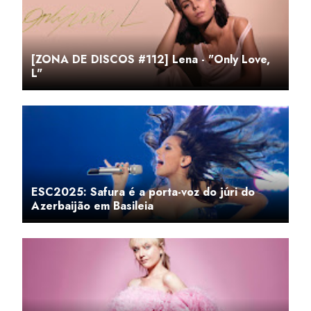
[ZONA DE DISCOS #112] Lena - "Only Love,
L"
ESC2025: Safura é a porta-voz do júri do
Azerbaijão em Basileia