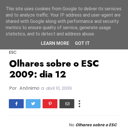
Início
7 agosto 2026
This site uses cookies from Google to deliver its services
and to analyze traffic. Your IP address and user-agent are
shared with Google along with performance and security
metrics to ensure quality of service, generate usage
statistics, and to detect and address abuse.
LEARN MORE
GOT IT
ESC Portugal
ESC2009
Olhares Sobre O
ESC
Olhares sobre o ESC
2009: dia 12
Por
Anónimo
a
abril 10, 2009
No
Olhares sobre o ESC