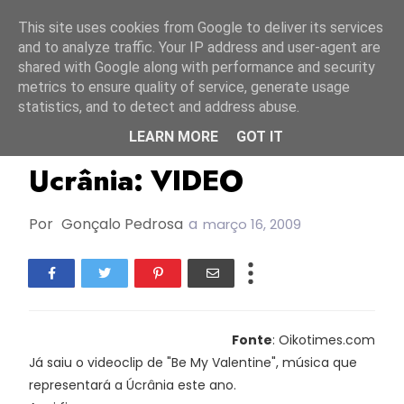
Início
7 agosto 2026
This site uses cookies from Google to deliver its services
and to analyze traffic. Your IP address and user-agent are
shared with Google along with performance and security
metrics to ensure quality of service, generate usage
statistics, and to detect and address abuse.
LEARN MORE
GOT IT
ESC2009
Ucrânia: VIDEO
Por
Gonçalo Pedrosa
a
março 16, 2009
Fonte
: Oikotimes.com
Já saiu o videoclip de "Be My Valentine", música que
representará a Úcrânia este ano.