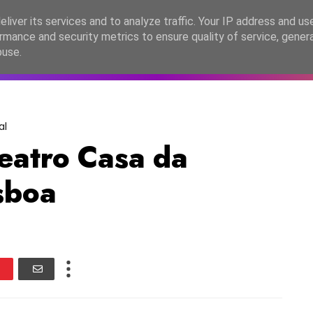
lítica de Privacidade
liver its services and to analyze traffic. Your IP address and us
rmance and security metrics to ensure quality of service, gene
C2026
EASC2026
PORTUGAL
LANÇAMENTOS
ESPE
buse.
al
Teatro Casa da
sboa