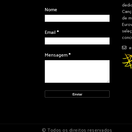
dedi
Nome
Canç
de m
Euro
sele
Email
*
conc
es
Mensagem
*
© Todos os direitos reservados