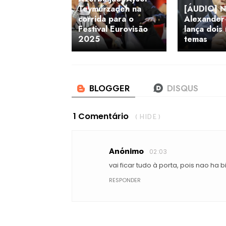
Teymurzadeh na
[ÁUDIO] N
corrida para o
Alexander
Festival Eurovisão
lança dois
2025
temas
1 Comentário
( HIDE )
Anónimo
02:03
vai ficar tudo à porta, pois nao ha b
RESPONDER