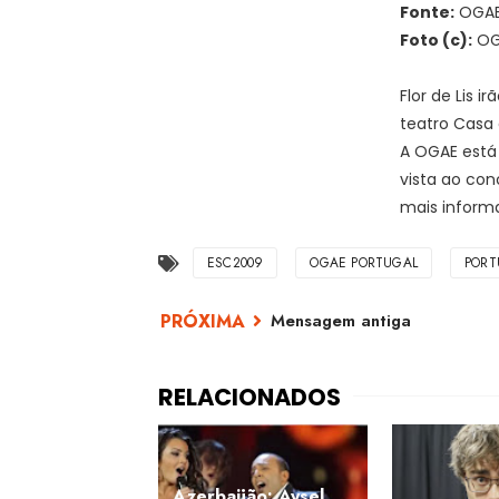
Fonte:
OGAE
Foto (c):
OG
Flor de Lis 
teatro Casa 
A OGAE está
vista ao co
mais inform
ESC2009
OGAE PORTUGAL
PORT
Mensagem antiga
Azerbaijão: Aysel