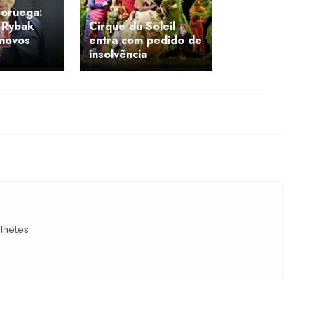
oruega:
 Rybak
Cirque du Soleil
 novos
entra com pedido de
insolvência
ilhetes