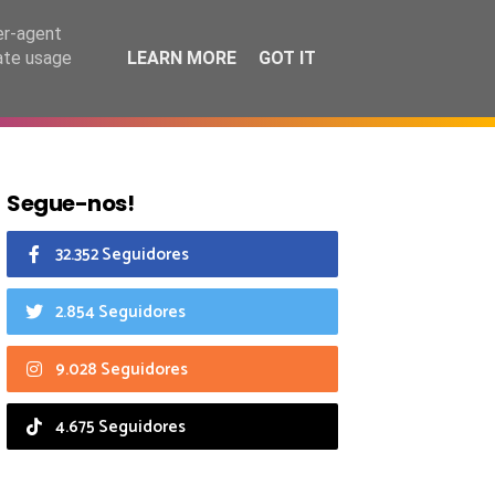
6 agosto 2026
er-agent
rate usage
LEARN MORE
GOT IT
CIAIS
CALENDÁRIO
Segue-nos!
32.352 Seguidores
2.854 Seguidores
9.028 Seguidores
4.675 Seguidores