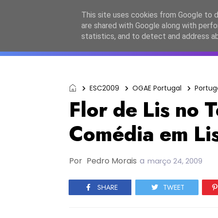
Início
Sobre a equipa
Contactos
Po
This site uses cookies from Google to de
are shared with Google along with perfo
ESC2027
JESC2026
F
statistics, and to detect and address a
ESC2009
OGAE Portugal
Portug
Flor de Lis no 
Comédia em Li
Por
Pedro Morais
a
março 24, 2009
SHARE
TWEET