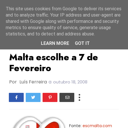
Início
8 agosto 2026
This site uses cookies from Google to deliver its services
and to analyze traffic. Your IP address and user-agent are
shared with Google along with performance and security
metrics to ensure quality of service, generate usage
statistics, and to detect and address abuse.
LEARN MORE
GOT IT
ESC2009
Malta
Malta escolhe a 7 de
Fevereiro
Por
Luís Ferreira
a
outubro 18, 2008
Fonte:
escmalta.com