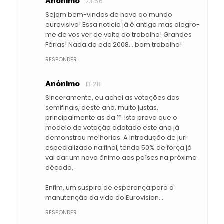
Anónimo
23:56
Sejam bem-vindos de novo ao mundo
eurovisivo! Essa noticia já é antiga mas alegro-
me de vos ver de volta ao trabalho! Grandes
Férias! Nada do edc 2008... bom trabalho!
RESPONDER
Anónimo
13:28
Sinceramente, eu achei as votações das
semifinais, deste ano, muito justas,
principalmente as da 1º. isto prova que o
modelo de votação adotado este ano já
demonstrou melhorias. A introdução de juri
especializado na final, tendo 50% de força já
vai dar um novo ânimo aos países na próxima
década.
Enfim, um suspiro de esperança para a
manutenção da vida do Eurovision...
RESPONDER