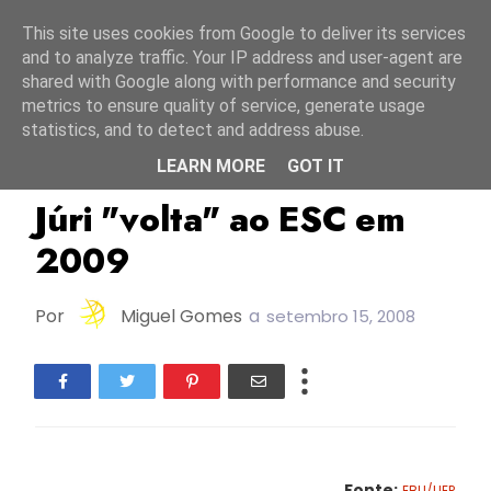
Início
7 agosto 2026
This site uses cookies from Google to deliver its services
and to analyze traffic. Your IP address and user-agent are
shared with Google along with performance and security
metrics to ensure quality of service, generate usage
statistics, and to detect and address abuse.
LEARN MORE
GOT IT
ESC2009
Júri "volta" ao ESC em
2009
Por
Miguel Gomes
a
setembro 15, 2008
Fonte:
EBU/UER