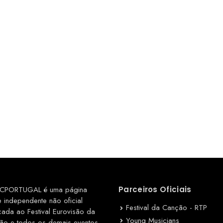
CPORTUGAL é uma página
Parceiros Oficiais
e independente não oficial
Festival da Canção - RTP
cada ao Festival Eurovisão da
Young Musicians
ão e todos os demais eventos