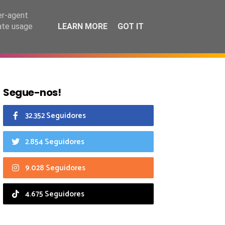
7 agosto 2026
er-agent
rate usage
LEARN MORE
GOT IT
CIAIS
CALENDÁRIO
Segue-nos!
32.352 Seguidores
2.854 Seguidores
9.028 Seguidores
4.675 Seguidores