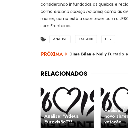
considerando infundadas as queixas e recl
como
enfiar a cabeça na areia
, como as av
morrer, como está a acontecer com o JE
sem Fronteiras.
ANÁLISE
ESC2008
UER
Dima Bilan e Nelly Furtado 
Análise: É
Análise: "Adeus
novo sist
Eurovisão"?!
votação