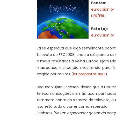
Fontes:
eurovision.tv
UER/EBU
Foto (c):
eurovision.tv
Já se esperava que algo semelhante aconte
televoto do ESC2008, onde a diáspora e os 
e maus resultados à Velha Europa. Bjørn Eric
mas pouco, a situação, mostrando, para já,
exigido por muitos (
ler propostas aqui
).
Segundo Bjørn Erichsen, desde que a Deut
telecomunicações alemãs, acompanhadas 
tomaram conta do sistema de televoto, que 
isso está tudo a correr como esperado.
Erichsen:
"Se um espectador gostar da cançã