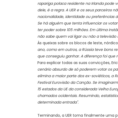
rapariga polaca residente na Irlanda pode vo
dele, é a regra. A UER e os seus parceiros
nacionalidade, identidade ou preferências d
Se há alguém que tenta influenciar os vota
ter poder sobre 105 milhões. Em última instâ
não sabe quem vai ligar ou não a televisão 
Às queixas sobre os blocos de leste, nórdico
ano, como em outros, a Rússia teve bons re
que conseguiu ganhar. A diferença foi que r
Para explicar todas as suas convicções, Er
cenário absurdo de só poderem votar os paí
elimina a maior parte dos ex-soviéticos, a
Festival Eurovisão da Canção. Se imaginar
15 estados da UE da considerada Velha Euro
chamados ocidentais. Resumindo, estatistic
determinada entrada".
Terminando, a UER toma finalmente uma pos