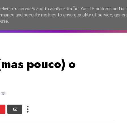
lítica de Privacidade
liver its services and to analyze traffic. Your IP address and us
rmance and security metrics to ensure quality of service, gene
C2026
EASC2026
PORTUGAL
LANÇAMENTOS
ESPE
buse.
(mas pouco) o
008