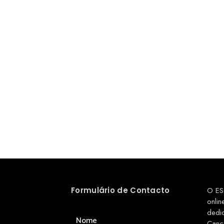
Formulário de Contacto
O ES
onlin
dedi
Nome
Canç