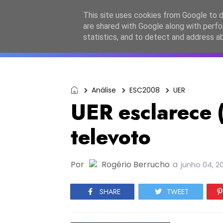
Início
Sobre a equipa
Contactos
Po
This site uses cookies from Google to de
are shared with Google along with perfo
ESC2027
JESC2026
F
statistics, and to detect and address a
Análise
ESC2008
UER
UER esclarece 
televoto
Por
Rogério Berrucho
a
junho 04, 2
SHARE
TWEET