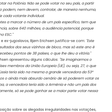
tar na Polónia. Não se pode votar no seu país, a partir
 não podem, nem devem, controlar, de maneira nenhuma,
e cada votante individual.
ntes a marcar o número de um país específico, tem que
ncia, sobre 640 milhões, a audiência potencial, porque
no ESC."
 e ex-jugoslavos, Bjørn Erichsen justifica-se com:
"Este
sultados dos seus vizinhos de bloco, mas só este ano é
ecebeu pontos de 38 países, o que lhe deu a vitória."
ichsen apresentou alguns cálculos:
"Se imaginarmos o
ses membros da União Europeia (UE), ou seja, 27, o que
 Rússia teria sido na mesma a grande vencedora da 53º
mos o ainda mais absurdo cenário de só poderem votar os
pa, a vencedora teria sido a Arménia e não um país dos
amente, só se pode ganhar se a maior parte votar nessa
ição sobre as alegadas irregularidades nas votações,