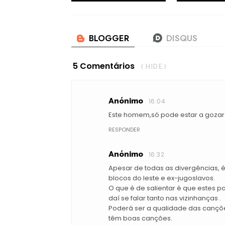
5 Comentários
( HIDE )
Anónimo
16:04
Este homem,só pode estar a gozar 
RESPONDER
Anónimo
16:32
Apesar de todas as divergências, 
blocos do leste e ex-jugoslavos.
O que é de salientar é que estes 
daí se falar tanto nas vizinhanças .
Poderá ser a qualidade das cançõe
têm boas canções.