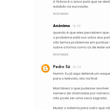
A Grécia é o único país que se des
estatuto na eurovisão.
RESPONDER
Anónimo
19:29
quando é que eles percebem que o
o problema está nos votos dos país
não temos problemas em pontuar o
sobre a forma como os de leste vot
RESPONDER
Pedro Sá
20:30
Humm. Eu já aqui defendi um esquem
para o televoto, isto na final.
Mas talvez o que pudesse resolver 
número de chamadas por número) m
não pode ser uma vaca sagrada....
Mudar o sistema para outro que nã