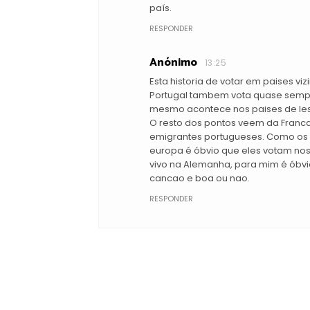
país.
RESPONDER
Anónimo
13:25
Esta historia de votar em paises vi
Portugal tambem vota quase sempr
mesmo acontece nos paises de lest
O resto dos pontos veem da Franca
emigrantes portugueses. Como os 
europa é óbvio que eles votam nos
vivo na Alemanha, para mim é óbv
cancao e boa ou nao.
RESPONDER