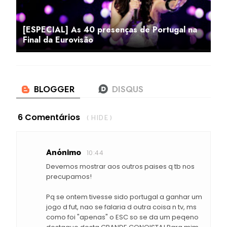
[ESPECIAL] As 40 presenças de Portugal na
Final da Eurovisão
6 Comentários
( HIDE )
Anónimo
10:44
Devemos mostrar aos outros paises q tb nos
precupamos!
Pq se ontem tivesse sido portugal a ganhar um
jogo d fut, nao se falaria d outra coisa n tv, ms
como foi "apenas" o ESC so se da um peqeno