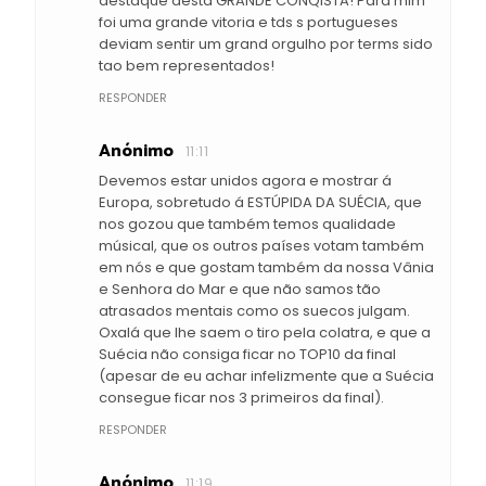
destaque desta GRANDE CONQISTA! Para mim
foi uma grande vitoria e tds s portugueses
deviam sentir um grand orgulho por terms sido
tao bem representados!
RESPONDER
Anónimo
11:11
Devemos estar unidos agora e mostrar á
Europa, sobretudo á ESTÚPIDA DA SUÉCIA, que
nos gozou que também temos qualidade
músical, que os outros países votam também
em nós e que gostam também da nossa Vânia
e Senhora do Mar e que não samos tão
atrasados mentais como os suecos julgam.
Oxalá que lhe saem o tiro pela colatra, e que a
Suécia não consiga ficar no TOP10 da final
(apesar de eu achar infelizmente que a Suécia
consegue ficar nos 3 primeiros da final).
RESPONDER
Anónimo
11:19