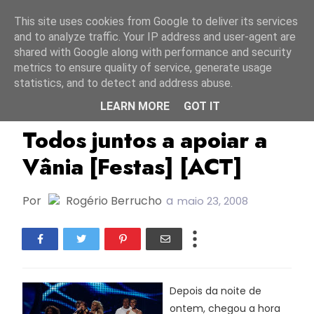
Início
6 agosto 2026
This site uses cookies from Google to deliver its services
and to analyze traffic. Your IP address and user-agent are
shared with Google along with performance and security
metrics to ensure quality of service, generate usage
statistics, and to detect and address abuse.
LEARN MORE
GOT IT
ESC Portugal
ESC2008
OGAE Portugal
Todos juntos a apoiar a
Vânia [Festas] [ACT]
Por
Rogério Berrucho
a
maio 23, 2008
Depois da noite de
ontem, chegou a hora