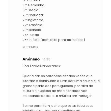
17º Ucrânia
18º Alemanha
19º Grécia
20º Noruega
21º Inglaterra
22º Arménia
23º Islândia
24º Rússia
25º Suécia (bem feito para os suecos)
RESPONDER
Anónimo
14:35
Boa Tarde Camaradas:
Queria dar os parabéns a todos vocês que
lutaram e continuam a lutar por uma causa que
grande parte dos portugueses, por falta de
cultura e excesso de mediocridade vão
colocando de lado...a música em Portugal.
Se me permitem, acho que estas fabulosas
iniciativas deviam ser remetidas ao