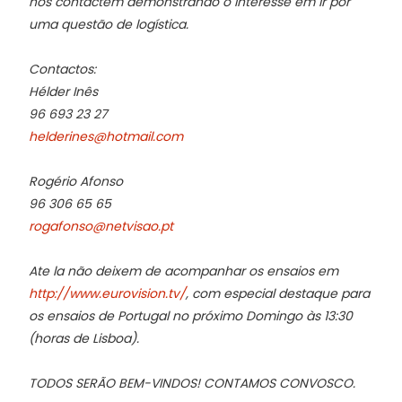
nos contactem demonstrando o interesse em ir por
uma questão de logística.
Contactos:
Hélder Inês
96 693 23 27
helderines@hotmail.com
Rogério Afonso
96 306 65 65
rogafonso@netvisao.pt
Ate la não deixem de acompanhar os ensaios em
http://www.eurovision.tv/
, com especial destaque para
os ensaios de Portugal no próximo Domingo às 13:30
(horas de Lisboa).
TODOS SERÃO BEM-VINDOS! CONTAMOS CONVOSCO.