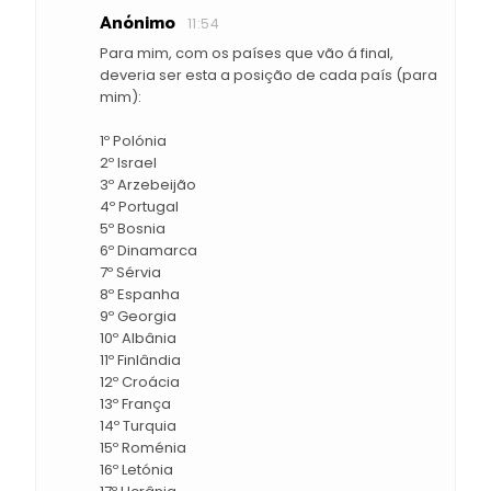
Anónimo
11:54
Para mim, com os países que vão á final,
deveria ser esta a posição de cada país (para
mim):
1º Polónia
2º Israel
3º Arzebeijão
4º Portugal
5º Bosnia
6º Dinamarca
7º Sérvia
8º Espanha
9º Georgia
10º Albânia
11º Finlândia
12º Croácia
13º França
14º Turquia
15º Roménia
16º Letónia