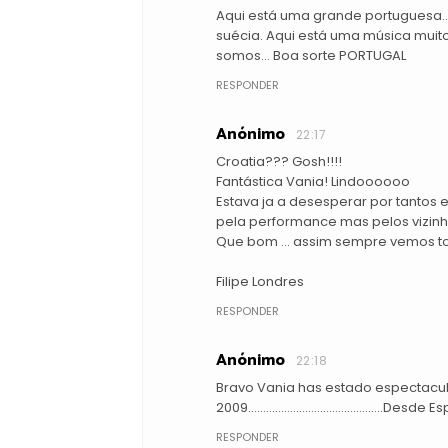
Aqui está uma grande portuguesa...
suécia. Aqui está uma música mui
somos... Boa sorte PORTUGAL
RESPONDER
Anónimo
22:17
Croatia??? Gosh!!!!
Fantástica Vania! Lindoooooo
Estava ja a desesperar por tantos 
pela performance mas pelos vizinho
Que bom ... assim sempre vemos to
Filipe Londres
RESPONDER
Anónimo
22:18
Bravo Vania has estado espectacula
2009........................................
RESPONDER