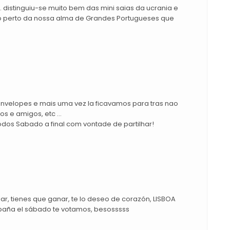
 distinguiu-se muito bem das mini saias da ucrania e
to perto da nossa alma de Grandes Portugueses que
envelopes e mais uma vez la ficavamos para tras nao
s e amigos, etc ...
dos Sabado a final com vontade de partilhar!
r, tienes que ganar, te lo deseo de corazón, LISBOA
.....Desde España el sábado te votamos, besosssss