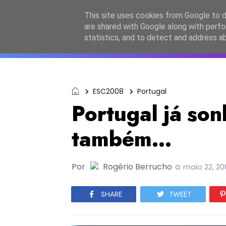
Início
Sobre a equipa
Contactos
Po
This site uses cookies from Google to de
are shared with Google along with perfo
ESC2027
JESC2026
F
statistics, and to detect and address a
ESC2008
Portugal
Portugal já son
também...
Por
Rogério Berrucho
a
maio 22, 20
SHARE
TWEET