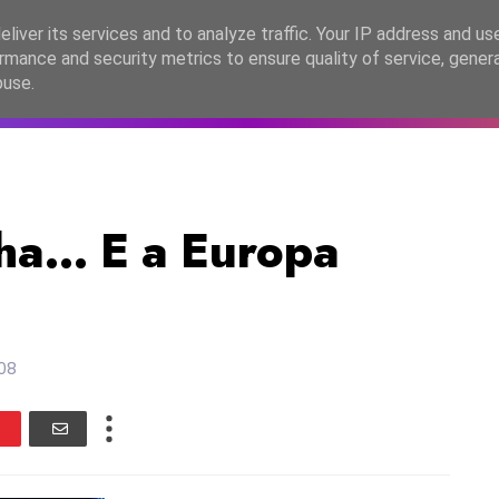
lítica de Privacidade
liver its services and to analyze traffic. Your IP address and us
rmance and security metrics to ensure quality of service, gene
C2026
EASC2026
PORTUGAL
LANÇAMENTOS
ESPE
buse.
ha... E a Europa
08