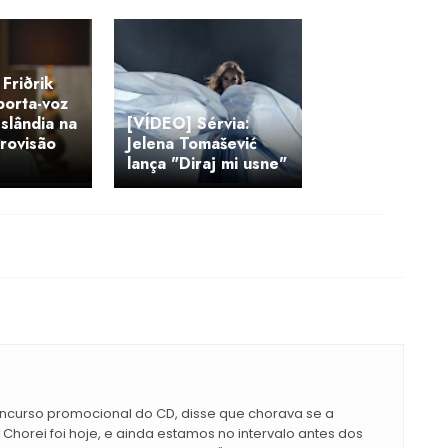
Friðrik
porta-voz
Islândia na
[VÍDEO] Sérvia:
urovisão
Jelena Tomašević
lança "Diraj mi usne"
concurso promocional do CD, disse que chorava se a
horei foi hoje, e ainda estamos no intervalo antes dos