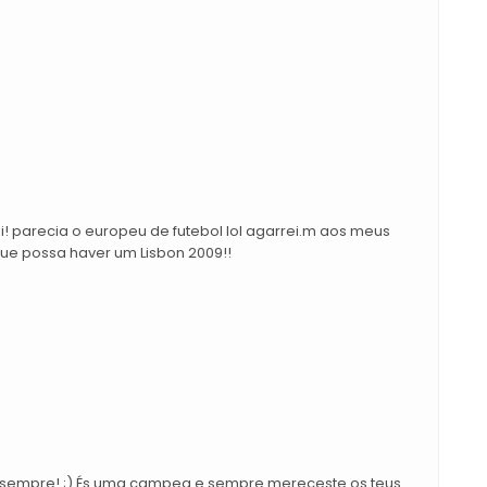
i! parecia o europeu de futebol lol agarrei.m aos meus
que possa haver um Lisbon 2009!!
sempre! ;) És uma campea e sempre mereceste os teus