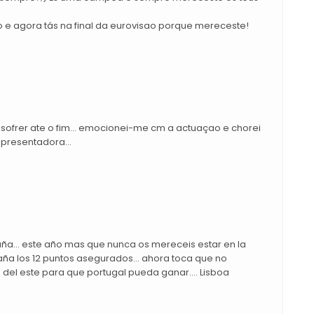
o e agora tás na final da eurovisao porque mereceste!
frer ate o fim... emocionei-me cm a actuaçao e chorei
apresentadora...
a... este año mas que nunca os mereceis estar en la
spaña los 12 puntos asegurados... ahora toca que no
el este para que portugal pueda ganar.... Lisboa