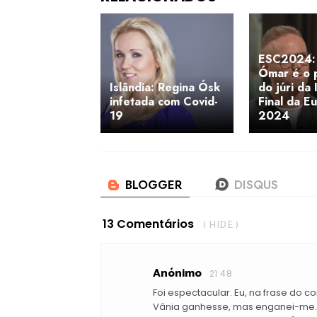
ESC2024: 
Ómar é o 
Islândia: Regina Ósk
do júri da 
infetada com Covid-
Final da E
19
2024
13 Comentários
( HIDE )
Anónimo
21:48
Foi espectacular. Eu, na frase do 
Vânia ganhesse, mas enganei-me. C