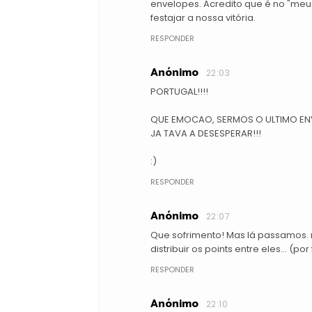
envelopes. Acredito que é no "meu
festajar a nossa vitória.
RESPONDER
Anónimo
22:03
PORTUGAL!!!!
QUE EMOCAO, SERMOS O ULTIMO ENV
JA TAVA A DESESPERAR!!!
:)
RESPONDER
Anónimo
22:07
Que sofrimento! Mas lá passamos.
distribuir os points entre eles... (por
RESPONDER
Anónimo
22:10