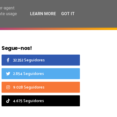
9 agosto 2026
er-agent
rate usage
LEARN MORE
GOT IT
CIAIS
CALENDÁRIO
Segue-nos!
32.352 Seguidores
2.854 Seguidores
9.028 Seguidores
4.675 Seguidores