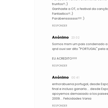
trunfos!! ;)
Ganhaste a OT, o festival da cançã
Fantastico!! ;)
Parabensssssss!!!! :)
RESPONDER
Anónimo
23:02
Somos msm um pais condenado a so
qnd ouvi ser dito "PORTUGAL" pela 
EU ACREDITO!!!!!
RESPONDER
Anónimo
00:41
enhorabuena portugal, desde Españ
final e incluso ganarla.... desde E
apoyemos demasiado a los paises d
2009.... Felicidades Vania
RESPONDER