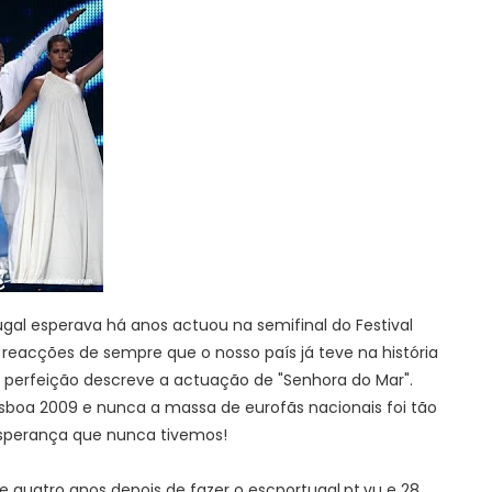
gal esperava há anos actuou na semifinal do Festival
reacções de sempre que o nosso país já teve na história
a perfeição descreve a actuação de "Senhora do Mar".
isboa 2009 e nunca a massa de eurofãs nacionais foi tão
sperança que nunca tivemos!
e quatro anos depois de fazer o escportugal.pt.vu e 28