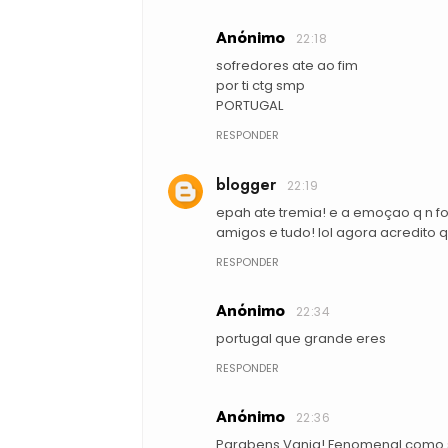
Anónimo
22:18
sofredores ate ao fim
por ti ctg smp
PORTUGAL
RESPONDER
blogger
22:19
epah ate tremia! e a emoçao q n fo
amigos e tudo! lol agora acredito 
RESPONDER
Anónimo
22:34
portugal que grande eres
RESPONDER
Anónimo
22:36
Parabens Vania! Fenomenal como 