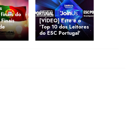
s
 finais do
Finais
[VÍDEO] Este é o
de
'Top 10 dos Leitores
do ESC Portugal'