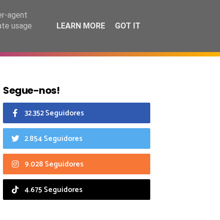
6 agosto 2026
er-agent
rate usage
LEARN MORE
GOT IT
CIAIS
CALENDÁRIO
Segue-nos!
32.352 Seguidores
2.854 Seguidores
9.028 Seguidores
4.675 Seguidores