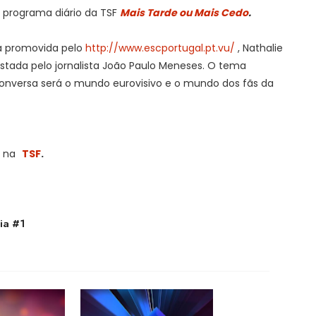
 programa diário da TSF
Mais Tarde ou Mais Cedo
.
va promovida pelo
http://www.escportugal.pt.vu/
, Nathalie
istada pelo jornalista João Paulo Meneses. O tema
conversa será o mundo eurovisivo e o mundo dos fãs da
s na
TSF
.
ia #1