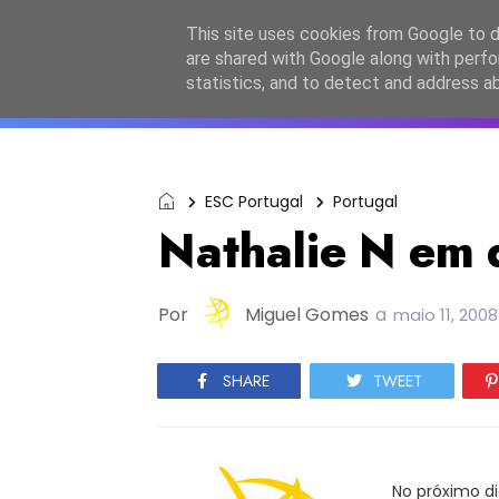
Início
Sobre a equipa
Contactos
Po
This site uses cookies from Google to de
are shared with Google along with perfo
ESC2027
JESC2026
F
statistics, and to detect and address a
ESC Portugal
Portugal
Nathalie N em 
Por
Miguel Gomes
a
maio 11, 2008
SHARE
TWEET
No próximo di