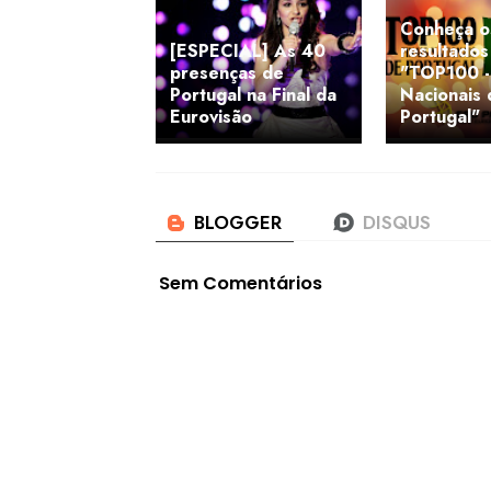
Conheça o
[ESPECIAL] As 40
resultados
presenças de
"TOP100 - 
Portugal na Final da
Nacionais 
Eurovisão
Portugal"
Sem Comentários