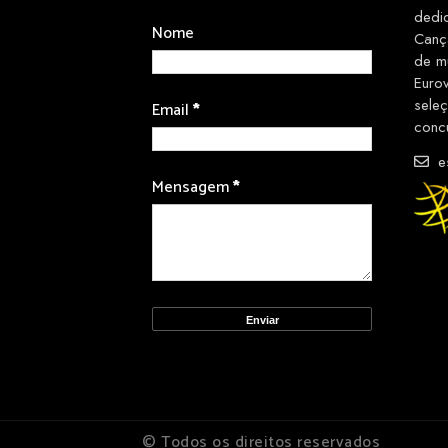
dedi
Nome
Canç
de m
Euro
sele
Email
*
conc
es
Mensagem
*
© Todos os direitos reservados