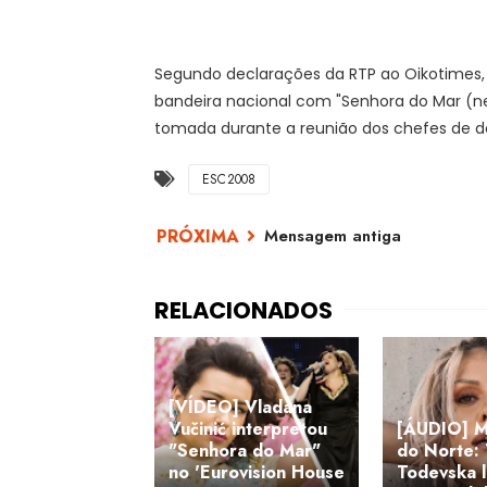
Segundo declarações da RTP ao Oikotimes, 
bandeira nacional com "Senhora do Mar (neg
tomada durante a reunião dos chefes de d
ESC2008
Mensagem antiga
[VÍDEO] Vladana
Vučinić interpretou
[ÁUDIO] M
"Senhora do Mar"
do Norte:
no 'Eurovision House
Todevska 