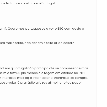
que tratamos a cultura em Portugal...
 semi1. Queremos portugueses a ver o ESC com gosto e
sta mal escrito, não acham q falta ali qq coisa?
inal em q Portugal não participa até se compreende,mas
assim o faz!Ou plo menos q o façam em diferido na RTP1
m interesse mas pq é internacional transmite-se sempre,
ragoso volta lá pra rádio q fazes aí melhor o teu papel!