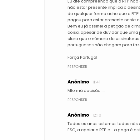
Eu até compreendo que a RTP não que
não estar presente implica o desin
de qualquer forma acho que a RTP 
pagou para estar presente neste c
Bem eu já assinei a petição de ci
coisa, apesar de duvidar que uma p
claro que o número de assinaturas
portugueses não chegam para faze
Força Portugal
RESPONDER
Anónimo
11:41
Mto má decisão.....
RESPONDER
Anónimo
12:10
Todos os anos estamos todos nós a
ESC, a apoiar a RTP e... a paga é es