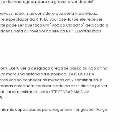
seja de madrugada, para eu gravar e ver depois!!!
ixo-assinado, mas considero que seria mais eficaz,
Telespectador da RTP. Eu vou fazê-lo! Se ele receber
té pode ser que faça um "Voz do Cidadão" dedicado a
ens para o Provedor no site da RTP. Quantas mais
avorrr....keru ver a desgraça grega se passa ou nao a final
é um marcu na historia da eurovisao...(ATÉ GSTU DA
es vao so conhecer as musicas da 2 semifinal istu n
semanas antes nem combinu nada pa esss dias so pa ver
....ai aii n estimeiiii....va la RTP PENSAR MAIS UM
...
 mts mts capacidades para xegar bem longeeee...Força