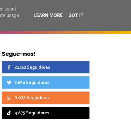
7 agosto 2026
er-agent
rate usage
LEARN MORE
GOT IT
CIAIS
CALENDÁRIO
Segue-nos!
32.352 Seguidores
2.854 Seguidores
9.028 Seguidores
4.675 Seguidores