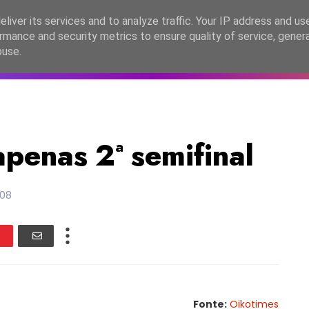
lítica de Privacidade
liver its services and to analyze traffic. Your IP address and us
rmance and security metrics to ensure quality of service, gene
C2026
EASC2026
PORTUGAL
LANÇAMENTOS
ESPE
buse.
apenas 2ª semifinal
008
Fonte:
Oikotimes