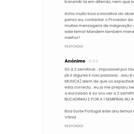
transmiti-la em diferido, nem que 
Acho muito boa a iniciativa do aba
penso eu, contactar o Provedor do 
muitas mensagens de indignação a
este tema! Mandem também mensag
melhor!
RESPONDER
Anónimo
13:54
Só a 2 semifinal....impossivel por f
pk li algures k nao passava....issu 
MUSICA) alem de que os espectador
esta correctu...eu ja me preparu 
a eurovisao e so vou ver a 2 semifinal
BUCADINHU E POR A 1 SEMIFINAL NU AR.
Boa Sorte Portugal este anu temus
Vânia
RESPONDER