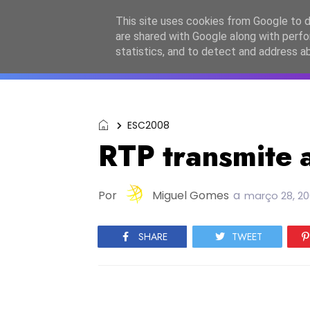
Início
Sobre a equipa
Contactos
Po
This site uses cookies from Google to de
are shared with Google along with perfo
ESC2027
JESC2026
F
statistics, and to detect and address a
ESC2008
RTP transmite 
Por
Miguel Gomes
a
março 28, 2
SHARE
TWEET