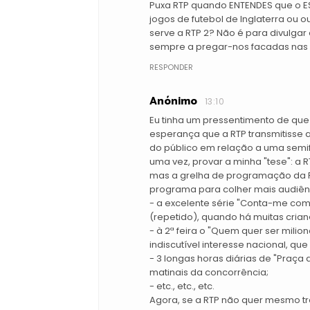
Puxa RTP quando ENTENDES que o E
jogos de futebol de Inglaterra ou 
serve a RTP 2? Não é para divulgar
sempre a pregar-nos facadas nas 
RESPONDER
Anónimo
13:10
Eu tinha um pressentimento de que
esperança que a RTP transmitisse a 
do público em relação a uma semifi
uma vez, provar a minha "tese": a 
mas a grelha de programação da R
programa para colher mais audiênci
- a excelente série "Conta-me como
(repetido), quando há muitas cria
- à 2ª feira o "Quem quer ser milio
indiscutível interesse nacional, qu
- 3 longas horas diárias de "Praça
matinais da concorrência;
- etc., etc., etc.
Agora, se a RTP não quer mesmo tra