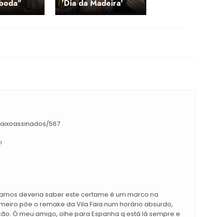
oboda"
'Dia da Madeira'
baixoassinados/567
!
ntamos deveria saber este certame é um marco na
rimeiro põe o remake da Vila Faia num horário absurdo,
isão. Ó meu amigo, olhe para Espanha q está lá sempre e