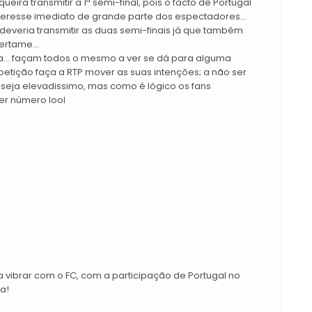
ira transmitir a 1ª semi-final, pois o facto de Portugal
teresse imediato de grande parte dos espectadores...
deveria transmitir as duas semi-finais já que também
ertame...
ma... façam todos o mesmo a ver se dá para alguma
etição faça a RTP mover as suas intenções; a não ser
 seja elevadissimo, mas como é lógico os fans
r número lool
 vibrar com o FC, com a participação de Portugal no
ta!