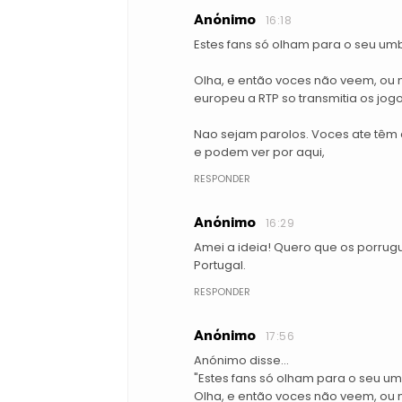
Anónimo
16:18
Estes fans só olham para o seu um
Olha, e então voces não veem, ou
europeu a RTP so transmitia os jogo
Nao sejam parolos. Voces ate têm a
e podem ver por aqui,
RESPONDER
Anónimo
16:29
Amei a ideia! Quero que os porrug
Portugal.
RESPONDER
Anónimo
17:56
Anónimo disse...
"Estes fans só olham para o seu um
Olha, e então voces não veem, ou