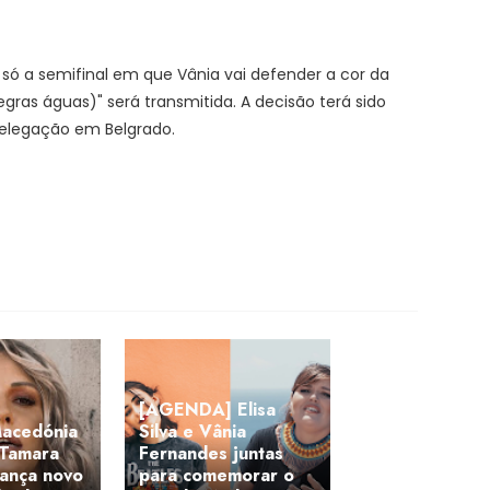
só a semifinal em que Vânia vai defender a cor da
ras águas)" será transmitida. A decisão terá sido
elegação em Belgrado.
[AGENDA] Elisa
acedónia
Silva e Vânia
 Tamara
Fernandes juntas
lança novo
para comemorar o