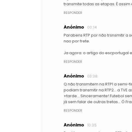
transmite todas as etapas. É assim 
RESPONDER
Anónimo
00:14
Parabens RTP por não trsnsmitir a
nao por frete.
Ja agora: o artigo do escportugal e
RESPONDER
Anónimo
03:38
Q não transmitem na RTP1 a semi-f
podiam transmitir na RTP2... a TVE 
+tarde... Sinceramente! Futebol se
já sem falar de outras tretas... Ó F
RESPONDER
Anónimo
10:35