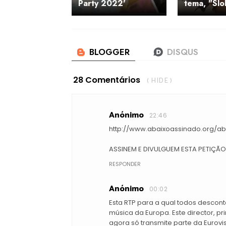
Party 2022'
tema, "Sl
28 Comentários
( HIDE )
Anónimo
22:46
http://www.abaixoassinado.org/a
ASSINEM E DIVULGUEM ESTA PETIÇÃO
RESPONDER
Anónimo
00:02
Esta RTP para a qual todos desco
música da Europa. Este director, p
agora só transmite parte da Eurov