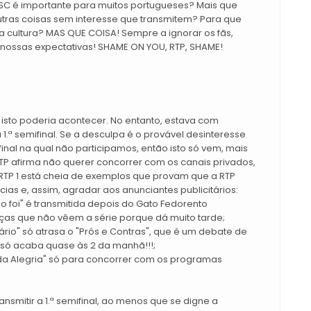
SC é importante para muitos portugueses? Mais que
outras coisas sem interesse que transmitem? Para que
 a cultura? MAS QUE COISA! Sempre a ignorar os fãs,
nossas expectativas! SHAME ON YOU, RTP, SHAME!
 isto poderia acontecer. No entanto, estava com
1.ª semifinal. Se a desculpa é o provável desinteresse
nal na qual não participamos, então isto só vem, mais
RTP afirma não querer concorrer com os canais privados,
TP 1 está cheia de exemplos que provam que a RTP
as e, assim, agradar aos anunciantes publicitários:
 foi" é transmitida depois do Gato Fedorento
nças que não vêem a série porque dá muito tarde;
nário" só atrasa o "Prós e Contras", que é um debate de
e só acaba quase às 2 da manhã!!!;
 da Alegria" só para concorrer com os programas
nsmitir a 1.ª semifinal, ao menos que se digne a