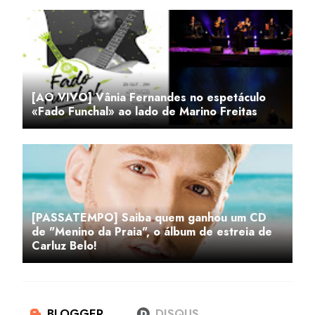
[AO VIVO] Vânia Fernandes no espetáculo
«Fado Funchal» ao lado de Marino Freitas
[PASSATEMPO] Saiba quem ganhou um CD
de "Menino da Praia", o álbum de estreia de
Carluz Belo!