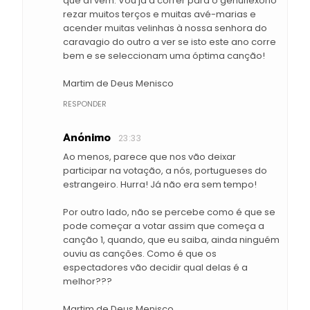
que aí vem. Vou já a correr para o genuflexório
rezar muitos terços e muitas avé-marias e
acender muitas velinhas à nossa senhora do
caravagio do outro a ver se isto este ano corre
bem e se seleccionam uma óptima canção!
Martim de Deus Menisco
RESPONDER
Anónimo
23:33
Ao menos, parece que nos vão deixar
participar na votação, a nós, portugueses do
estrangeiro. Hurra! Já não era sem tempo!
Por outro lado, não se percebe como é que se
pode começar a votar assim que começa a
canção 1, quando, que eu saiba, ainda ninguém
ouviu as canções. Como é que os
espectadores vão decidir qual delas é a
melhor???
Martim de Deus Menisco