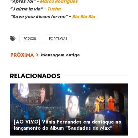
“Après Toi” -
Marco Rodrigues
“J'aime la vie” -
Tucha
“Save your kisses for me” -
Bla Bla Bla
FC2008
PORTUGAL
Mensagem antiga
[AO VIVO] Vânia Fernandes em destaque no
lançamento do álbum "Saudades de Max"