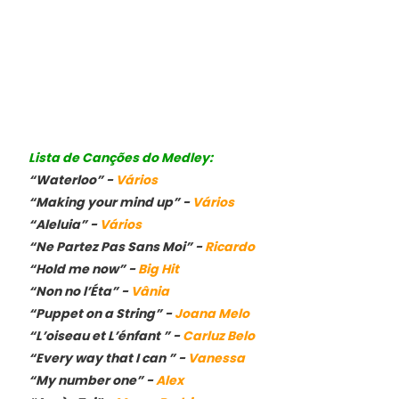
Lista de Canções do Medley:
“Waterloo” -
Vários
“Making your mind up” -
Vários
“Aleluia” -
Vários
“Ne Partez Pas Sans Moi” -
Ricardo
“Hold me now” -
Big Hit
“Non no l’Éta” -
Vânia
“Puppet on a String” -
Joana Melo
“L’oiseau et L’énfant ” -
Carluz Belo
“Every way that I can ” -
Vanessa
“My number one” -
Alex