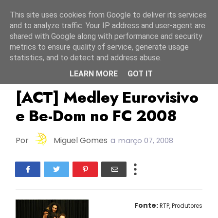
Início
8 agosto 2026
This site uses cookies from Google to deliver its services
and to analyze traffic. Your IP address and user-agent are
shared with Google along with performance and security
metrics to ensure quality of service, generate usage
statistics, and to detect and address abuse.
LEARN MORE
GOT IT
FC2008
Portugal
[ACT] Medley Eurovisivo
e Be-Dom no FC 2008
Por
Miguel Gomes
a
março 07, 2008
Fonte:
RTP, Produtores