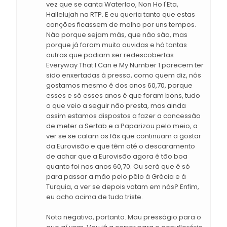
vez que se canta Waterloo, Non Ho l'Eta,
Hallelujah na RTP. E eu queria tanto que estas
canções ficassem de molho por uns tempos.
Não porque sejam más, que não são, mas
porque já foram muito ouvidas e há tantas
outras que podiam ser redescobertas.
Everyway That I Can e My Number 1 parecem ter
sido enxertadas à pressa, como quem diz, nós
gostamos mesmo é dos anos 60,70, porque
esses e só esses anos é que foram bons, tudo
o que veio a seguir não presta, mas ainda
assim estamos dispostos a fazer a concessão
de meter a Sertab e a Paparizou pelo meio, a
ver se se calam os fãs que continuam a gostar
da Eurovisão e que têm até o descaramento
de achar que a Eurovisão agora é tão boa
quanto foi nos anos 60,70. Ou será que é só
para passar a mão pelo pêlo à Grécia e à
Turquia, a ver se depois votam em nós? Enfim,
eu acho acima de tudo triste.
Nota negativa, portanto. Mau presságio para o