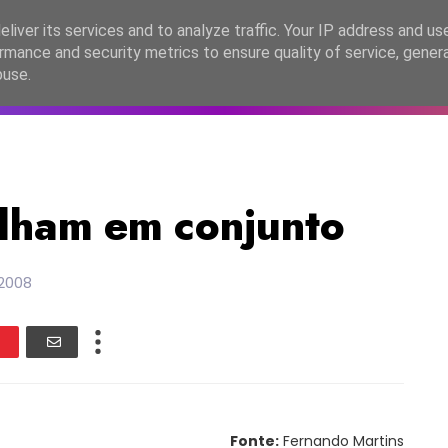
lítica de Privacidade
liver its services and to analyze traffic. Your IP address and us
rmance and security metrics to ensure quality of service, gene
C2026
EASC2026
PORTUGAL
LANÇAMENTOS
ESPE
buse.
alham em conjunto
 2008
Fonte:
Fernando Martins