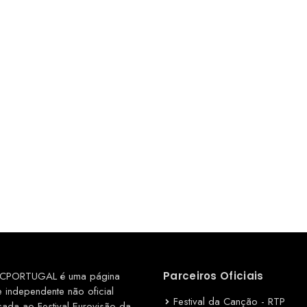
CPORTUGAL é uma página
Parceiros Oficiais
e independente não oficial
Festival da Canção - RTP
cada ao Festival Eurovisão da