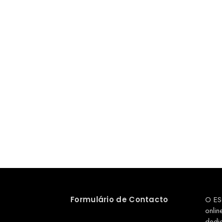
Formulário de Contacto
O ES
onlin
dedi