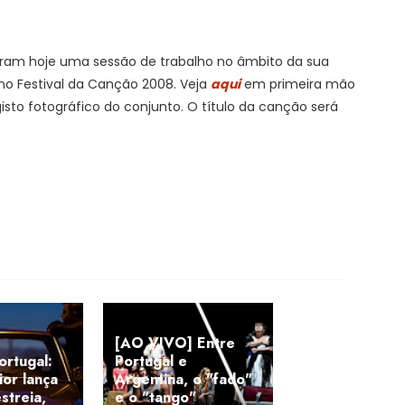
veram hoje uma sessão de trabalho no âmbito da sua
no Festival da Canção 2008. Veja
aqui
em primeira mão
gisto fotográfico do conjunto. O título da canção será
[AO VIVO] Entre
rtugal:
Portugal e
ior lança
Argentina, o "fado"
streia,
e o "tango"