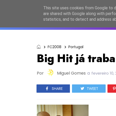
Início
Sobre a equipa
Contactos
Po
This site uses cookies from Google to de
are shared with Google along with perfo
ESC2027
JESC2026
F
statistics, and to detect and address a
FC2008
Portugal
Big Hit já trab
Por
Miguel Gomes
a
fevereiro 10,
SHARE
TWEET