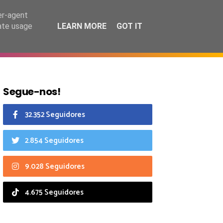
7 agosto 2026
er-agent
rate usage
LEARN MORE
GOT IT
CIAIS
CALENDÁRIO
Segue-nos!
32.352 Seguidores
2.854 Seguidores
9.028 Seguidores
4.675 Seguidores