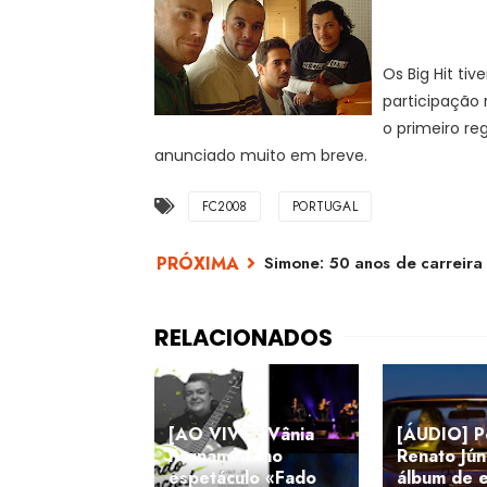
Os Big Hit ti
participação 
o primeiro re
anunciado muito em breve.
FC2008
PORTUGAL
Simone: 50 anos de carreira
[AO VIVO] Vânia
[ÁUDIO] Po
Fernandes no
Renato Jún
espetáculo «Fado
álbum de e