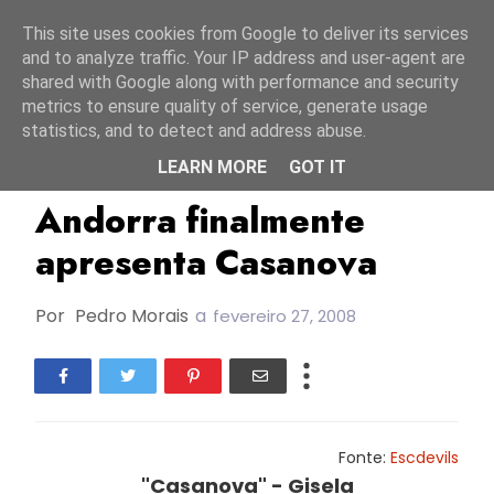
Início
7 agosto 2026
This site uses cookies from Google to deliver its services
and to analyze traffic. Your IP address and user-agent are
shared with Google along with performance and security
metrics to ensure quality of service, generate usage
statistics, and to detect and address abuse.
LEARN MORE
GOT IT
Andorra
ESC2008
Andorra finalmente
apresenta Casanova
Por
Pedro Morais
a
fevereiro 27, 2008
Fonte:
Escdevils
"Casanova" - Gisela