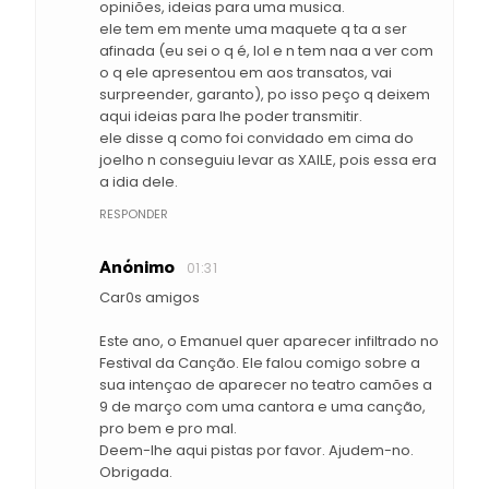
opiniões, ideias para uma musica.
ele tem em mente uma maquete q ta a ser
afinada (eu sei o q é, lol e n tem naa a ver com
o q ele apresentou em aos transatos, vai
surpreender, garanto), po isso peço q deixem
aqui ideias para lhe poder transmitir.
ele disse q como foi convidado em cima do
joelho n conseguiu levar as XAILE, pois essa era
a idia dele.
RESPONDER
Anónimo
01:31
Car0s amigos
Este ano, o Emanuel quer aparecer infiltrado no
Festival da Canção. Ele falou comigo sobre a
sua intençao de aparecer no teatro camões a
9 de março com uma cantora e uma canção,
pro bem e pro mal.
Deem-lhe aqui pistas por favor. Ajudem-no.
Obrigada.