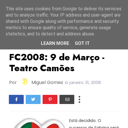
Início
7 agosto 2026
This site uses cookies from Google to deliver its services
and to analyze traffic. Your IP address and user-agent are
shared with Google along with performance and security
metrics to ensure quality of service, generate usage
statistics, and to detect and address abuse.
LEARN MORE
GOT IT
ESC2008
FC2008
Portugal
FC2008: 9 de Março -
Teatro Camões
Por
Miguel Gomes
a
janeiro 31, 2008
Está decidido. O
sucessor de Sabrina será