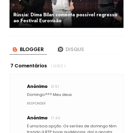
Rússia: Dima Bilan comenta possível regresso
ao Festival Eurovisão
7 Comentários
( HIDE )
Anónimo
13:51
Domingo??? Meu deus
RESPONDER
Anónimo
17:40
É uma boa opção. Os serões de domingo têm
trazido à RTP boas audiências, daí a aposta.