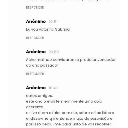
RESPONDER
Anónimo
22:54
Eu vou votar na Sabrina
RESPONDER
Anónimo
23:50
Acho mal nao convidarem o produtor vencedor
do ano passado!
RESPONDER
Anónimo
18:47
caros amigos,
este ano o elvis tem em mente uma coia
diferente.
estive otem a falar com ele, sobre estas lides e
el disse-me q n entende muito de eurovisão e
por isso pediu-me para junto de vos recolher