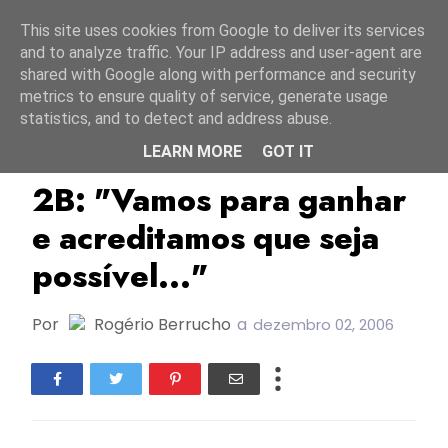
Início
7 agosto 2026
This site uses cookies from Google to deliver its services
and to analyze traffic. Your IP address and user-agent are
shared with Google along with performance and security
metrics to ensure quality of service, generate usage
statistics, and to detect and address abuse.
LEARN MORE
GOT IT
ESC2005
Portugal
2B: "Vamos para ganhar
e acreditamos que seja
possível..."
Por
Rogério Berrucho
a
dezembro 02, 2006