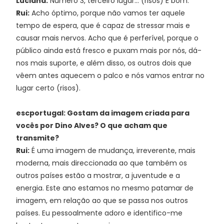
Luciana:
Número 3, terceiro lugar... (risos) É bom.
Rui:
Acho óptimo, porque não vamos ter aquele
tempo de espera, que é capaz de stressar mais e
causar mais nervos. Acho que é perferível, porque o
público ainda está fresco e puxam mais por nós, dá-
nos mais suporte, e além disso, os outros dois que
vêem antes aquecem o palco e nós vamos entrar no
lugar certo (risos).
escportugal: Gostam da imagem criada para
vocês por Dino Alves? O que acham que
transmite?
Rui:
É uma imagem de mudança, irreverente, mais
moderna, mais direccionada ao que também os
outros países estão a mostrar, a juventude e a
energia. Este ano estamos no mesmo patamar de
imagem, em relação ao que se passa nos outros
países. Eu pessoalmente adoro e identifico-me