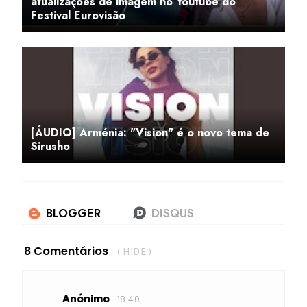
atualizações de imagem no Youtube do
Festival Eurovisão
[ÁUDIO] Arménia: "Vision" é o novo tema de
Sirusho
8 Comentários
( HIDE )
Anónimo
18:40