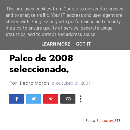
Início
6 agosto 2026
This site uses cookies from Google to deliver its services
and to analyze traffic. Your IP address and user-agent are
shared with Google along with performance and security
metrics to ensure quality of service, generate usage
statistics, and to detect and address abuse.
LEARN MORE
GOT IT
ESC2008
Palco de 2008
seleccionado.
Por
Pedro Morais
a
outubro 01, 2007
Fonte:
Esctoday
, RTS