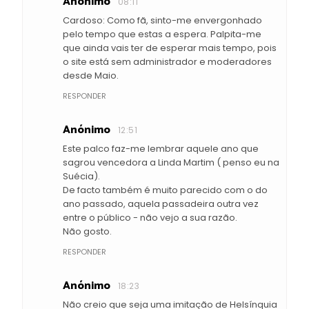
Anónimo
08:11
Cardoso: Como fã, sinto-me envergonhado
pelo tempo que estas a espera. Palpita-me
que ainda vais ter de esperar mais tempo, pois
o site está sem administrador e moderadores
desde Maio.
RESPONDER
Anónimo
12:51
Este palco faz-me lembrar aquele ano que
sagrou vencedora a Linda Martim ( penso eu na
Suécia).
De facto também é muito parecido com o do
ano passado, aquela passadeira outra vez
entre o público - não vejo a sua razão.
Não gosto.
RESPONDER
Anónimo
18:23
Não creio que seja uma imitação de Helsínquia