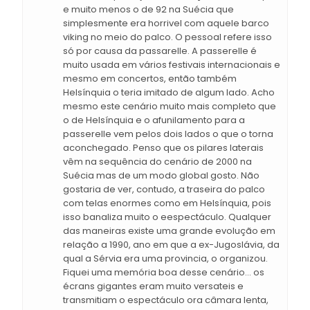
e muito menos o de 92 na Suécia que
simplesmente era horrivel com aquele barco
viking no meio do palco. O pessoal refere isso
só por causa da passarelle. A passerelle é
muito usada em vários festivais internacionais e
mesmo em concertos, então também
Helsínquia o teria imitado de algum lado. Acho
mesmo este cenário muito mais completo que
o de Helsínquia e o afunilamento para a
passerelle vem pelos dois lados o que o torna
aconchegado. Penso que os pilares laterais
vêm na sequência do cenário de 2000 na
Suécia mas de um modo global gosto. Não
gostaria de ver, contudo, a traseira do palco
com telas enormes como em Helsínquia, pois
isso banaliza muito o eespectáculo. Qualquer
das maneiras existe uma grande evolução em
relação a 1990, ano em que a ex-Jugoslávia, da
qual a Sérvia era uma provincia, o organizou.
Fiquei uma memória boa desse cenário... os
écrans gigantes eram muito versateis e
transmitiam o espectáculo ora câmara lenta,