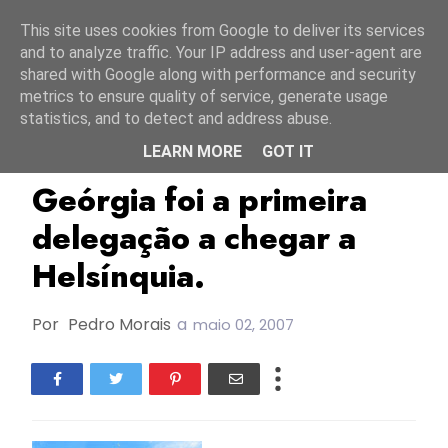
Início
9 agosto 2026
This site uses cookies from Google to deliver its services
and to analyze traffic. Your IP address and user-agent are
shared with Google along with performance and security
metrics to ensure quality of service, generate usage
statistics, and to detect and address abuse.
LEARN MORE
GOT IT
ESC2007
Geórgia
Geórgia foi a primeira
delegação a chegar a
Helsínquia.
Por
Pedro Morais
a
maio 02, 2007