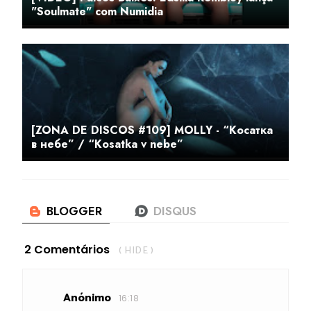
"Soulmate" com Numidia
[ZONA DE DISCOS #109] MOLLY - “Косатка
в небе” / “Kosatka v nebe”
2 Comentários
( HIDE )
Anónimo
16:18