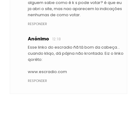
alguem sabe como é k s pode votar? é que eu
ja abri o site, mas nao aparecem la indicações
nenhumas de como votar.
RESPONDER
Anónimo
12:18
Esse linko do escradio ñã tá bom da cabeça...
cuando kliqo, dá pájina não krontada. Eiz o linko
qoréto:
www.escradio.com
RESPONDER