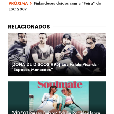
Finlandeses doidos com a "Feira" do
ESC 2007
[ZONA DE DISCOS #95] Les Fatals Picards -
"Espèces Menacées"
[VÍDEO] Países Baixos: Edsilia Rombley lança