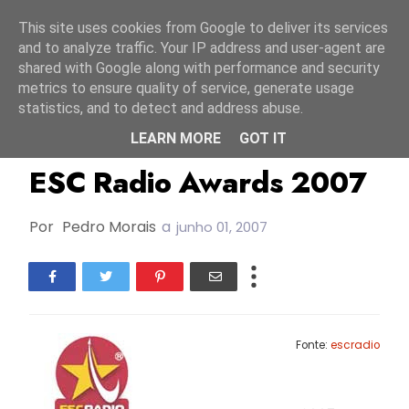
Início
6 agosto 2026
This site uses cookies from Google to deliver its services
and to analyze traffic. Your IP address and user-agent are
shared with Google along with performance and security
metrics to ensure quality of service, generate usage
statistics, and to detect and address abuse.
LEARN MORE
GOT IT
ESC2007
ESC Radio Awards 2007
Por
Pedro Morais
a
junho 01, 2007
Fonte:
escradio