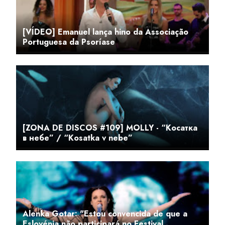
[VÍDEO] Emanuel lança hino da Associação
Portuguesa da Psoríase
[ZONA DE DISCOS #109] MOLLY - “Косатка
в небе” / “Kosatka v nebe”
Alenka Gotar: "Estou convencida de que a
Eslovénia não participará no Festival