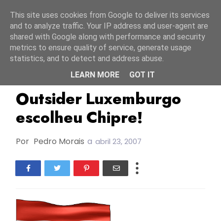
Início
6 agosto 2026
This site uses cookies from Google to deliver its services
and to analyze traffic. Your IP address and user-agent are
shared with Google along with performance and security
metrics to ensure quality of service, generate usage
statistics, and to detect and address abuse.
LEARN MORE
GOT IT
ESC2007
Luxemburgo
Outsider Luxemburgo
escolheu Chipre!
Por
Pedro Morais
a
abril 23, 2007