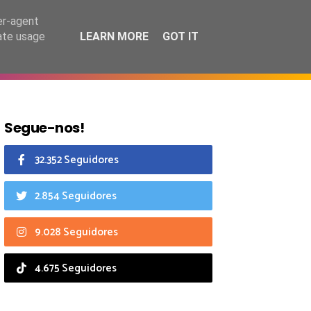
7 agosto 2026
er-agent
rate usage
LEARN MORE
GOT IT
CIAIS
CALENDÁRIO
Segue-nos!
32.352 Seguidores
2.854 Seguidores
9.028 Seguidores
4.675 Seguidores