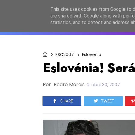
Início
Sobre a equipa
Contactos
Po
This site uses cookies from Google to de
are shared with Google along with perfo
ESC2027
JESC2026
F
statistics, and to detect and address a
ESC2007
Eslovénia
Eslovénia! Ser
Por
Pedro Morais
a
abril 30, 2007
SHARE
TWEET