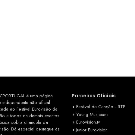
CPORTUGAL é uma página
Parceiros Oficiais
e independente não oficial
Festival da Canção - RTP
cada ao Festival Eurovisão da
Young Musicians
ão e todos os demais eventos
Eurovision.tv
úsica sob a chancela da
visão. Dá especial destaque às
Junior Eurovision