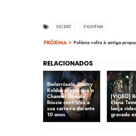
ESC2007
ESLOVÉNIA
Polónia volta à antiga prop
Bielorrússia: Dmitry
Koldun afirma que o
Channel One da
[VÍDEO] Rú
Rússia controlou a
Elena Tem
sua carreira durante
lança video
10 anos
gravado e