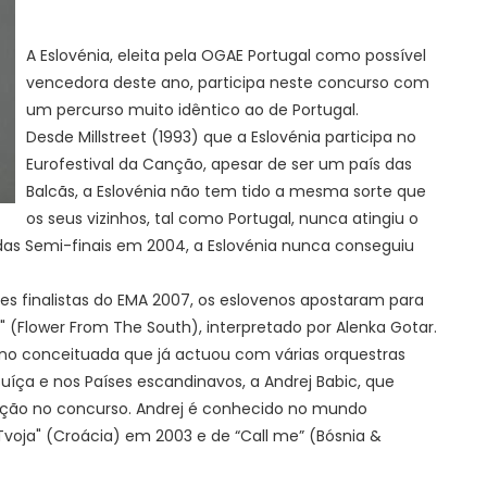
A Eslovénia, eleita pela OGAE Portugal como possível
vencedora deste ano, participa neste concurso com
um percurso muito idêntico ao de Portugal.
Desde Millstreet (1993) que a Eslovénia participa no
Eurofestival da Canção, apesar de ser um país das
Balcãs, a Eslovénia não tem tido a mesma sorte que
os seus vizinhos, tal como Portugal, nunca atingiu o
as Semi-finais em 2004, a Eslovénia nunca conseguiu
ões finalistas do EMA 2007, os eslovenos apostaram para
a" (Flower From The South), interpretado por Alenka Gotar.
ano conceituada que já actuou com várias orquestras
uíça e nos Países escandinavos, a Andrej Babic, que
ação no concurso. Andrej é conhecido no mundo
m Tvoja" (Croácia) em 2003 e de “Call me” (Bósnia &