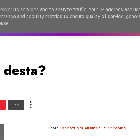
lítica de Privacidade
liver its services and to analyze traffic. Your IP address and us
rmance and security metrics to ensure quality of service, gene
C2026
EASC2026
PORTUGAL
LANÇAMENTOS
ESPE
buse.
á desta?
Fonte:
Escportugal
,
All Kinds Of Everything