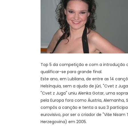
Top 5 da competição e com a introdução d
qualificar-se para grande final.
Este ano, em Lubliana, de entre as 14 canç
Helsínquia, sem a ajuda de júri, "Cvet z Jug
"Cvet z Juga" uniu Alenka Gotar, uma sopr
pela Europa fora como Áustria, Alemanha, S
compôs a canção e tenta a sua 3 particip
eurovisivo, por ser o criador de "Više Nisa
Herzegovina) em 2005.