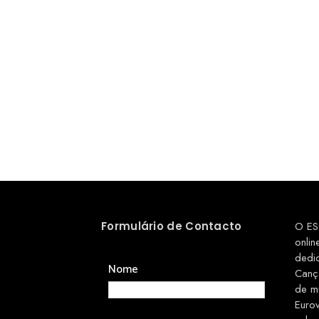
Formulário de Contacto
O ES
onlin
dedi
Nome
Canç
de m
Euro