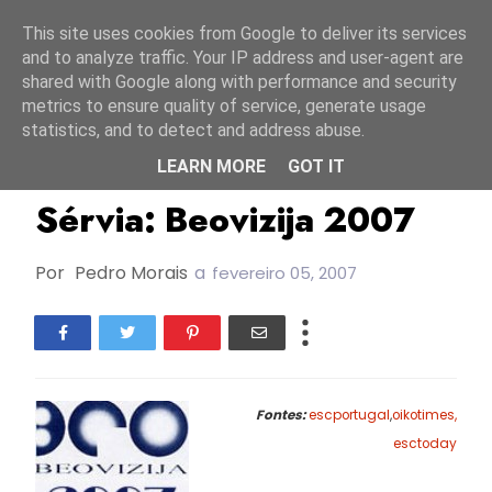
Início
6 agosto 2026
This site uses cookies from Google to deliver its services
and to analyze traffic. Your IP address and user-agent are
shared with Google along with performance and security
metrics to ensure quality of service, generate usage
statistics, and to detect and address abuse.
LEARN MORE
GOT IT
Unlabelled
Sérvia: Beovizija 2007
Por
Pedro Morais
a
fevereiro 05, 2007
Fontes:
escportugal
,
oikotimes,
esctoday