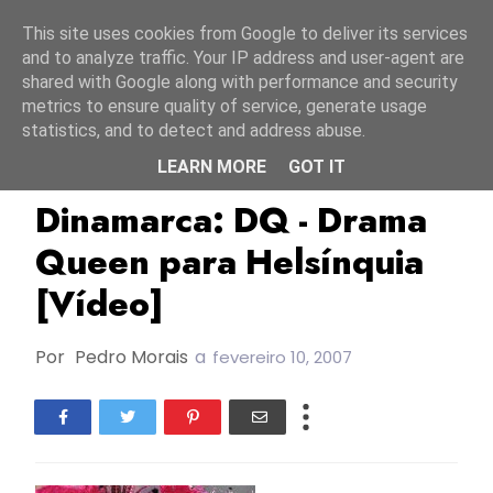
Início
8 agosto 2026
This site uses cookies from Google to deliver its services
and to analyze traffic. Your IP address and user-agent are
shared with Google along with performance and security
metrics to ensure quality of service, generate usage
statistics, and to detect and address abuse.
LEARN MORE
GOT IT
Unlabelled
Dinamarca: DQ - Drama
Queen para Helsínquia
[Vídeo]
Por
Pedro Morais
a
fevereiro 10, 2007