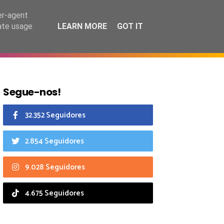
8 agosto 2026
er-agent
rate usage
LEARN MORE
GOT IT
CIAIS
CALENDÁRIO
Segue-nos!
32.352 Seguidores
2.854 Seguidores
9.028 Seguidores
4.675 Seguidores