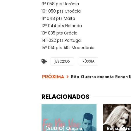
9º 058 pts Ucrânia
10º 050 pts Croácia
11º 048 pts Malta
12º 044 pts Holanda
13º 035 pts Grécia
14º 022 pts Portugal
15º 014 pts ARJ Macedónia
JESC2006
RÚSSIA
Rita Guerra encanta Ronan 
[ÁUDIO] Ouça o
Rússia: G