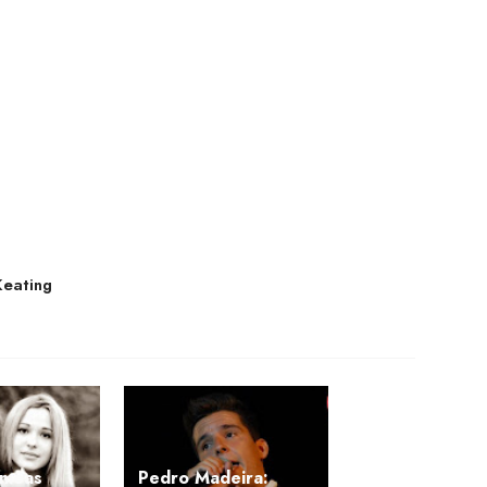
Keating
émeas
Pedro Madeira: