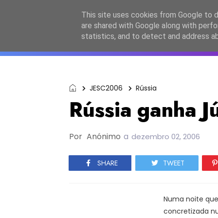
Início
Sobre a equipa
Contactos
Po
This site uses cookies from Google to de
are shared with Google along with perfo
ESC2027
JESC2026
F
statistics, and to detect and address a
JESC2006
Rússia
Rússia ganha J
Por
Anónimo
a
dezembro 02, 2006
SHARE
TWEET
Numa noite que
concretizada n