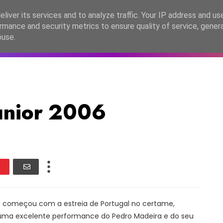
lítica de Privacidade
liver its services and to analyze traffic. Your IP address and us
rmance and security metrics to ensure quality of service, gene
C2026
EASC2026
PORTUGAL
LANÇAMENTOS
ESPE
buse.
únior 2006
 começou com a estreia de Portugal no certame,
uma excelente performance do Pedro Madeira e do seu