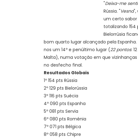
"
Deixa-me senti
Rússia. "
Vesna
"
um certo sabor
totalizando 154
Bielorrúsia fica
bom quarto lugar alcançado pela Espanha. 
nos um 14º e penúltimo lugar (
22 pontos
: 1
Malta), numa votação em que vizinhanças
no desfecho final.
Resultados Globais
1º 154 pts Rússia
2º 129 pts Bielorússia
3º 116 pts Suécia
4º 090 pts Espanha
5º 081 pts Servia
6º 080 pts Roménia
7º 071 pts Bélgica
8º 058 pts Chipre