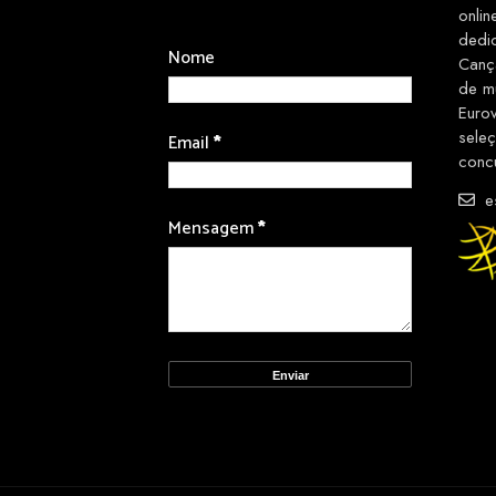
onlin
dedi
Nome
Canç
de m
Euro
sele
Email
*
conc
es
Mensagem
*