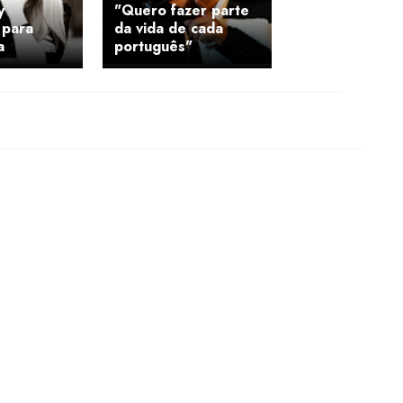
y
"Quero fazer parte
 para
da vida de cada
a
português"